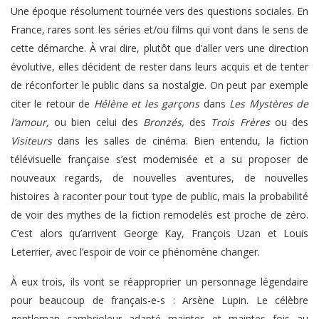
Une époque résolument tournée vers des questions sociales. En
France, rares sont les séries et/ou films qui vont dans le sens de
cette démarche. À vrai dire, plutôt que d’aller vers une direction
évolutive, elles décident de rester dans leurs acquis et de tenter
de réconforter le public dans sa nostalgie. On peut par exemple
citer le retour de
Hélène et les garçons
dans
Les Mystères de
l’amour,
ou bien celui des
Bronzés,
des
Trois Frères
ou des
Visiteurs
dans les salles de cinéma. Bien entendu, la fiction
télévisuelle française s’est modernisée et a su proposer de
nouveaux regards, de nouvelles aventures, de nouvelles
histoires à raconter pour tout type de public, mais la probabilité
de voir des mythes de la fiction remodelés est proche de zéro.
C’est alors qu’arrivent George Kay, François Uzan et Louis
Leterrier, avec l’espoir de voir ce phénomène changer.
À eux trois, ils vont se réapproprier un personnage légendaire
pour beaucoup de français-e-s : Arsène Lupin. Le célèbre
gentleman cambrioleur adapté maintes et maintes fois au