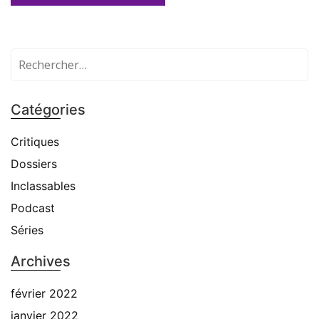
R
e
c
h
Catégories
e
r
Critiques
c
Dossiers
h
Inclassables
e
Podcast
r
Séries
:
Archives
février 2022
janvier 2022