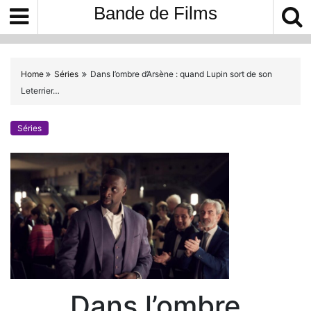
S
Bande de Films
k
i
p
t
Home
Séries
Dans l’ombre d’Arsène : quand Lupin sort de son
o
Leterrier…
c
o
Séries
n
t
e
n
t
Dans l’ombre