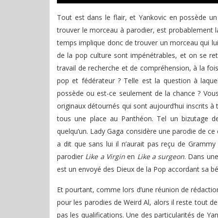
Tout est dans le flair, et Yankovic en possède un 
trouver le morceau à parodier, est probablement la
temps implique donc de trouver un morceau qui lu
de la pop culture sont impénétrables, et on se re
travail de recherche et de compréhension, à la fois
pop et fédérateur ? Telle est la question à laqu
possède ou est-ce seulement de la chance ? Vou
originaux détournés qui sont aujourd’hui inscrits à t
tous une place au Panthéon. Tel un bizutage d
quelqu’un. Lady Gaga considère une parodie de ce d
a dit que sans lui il n’aurait pas reçu de Gramm
parodier
Like a Virgin
en
Like a surgeon
. Dans une
est un envoyé des Dieux de la Pop accordant sa bén
Et pourtant, comme lors d’une réunion de rédaction
pour les parodies de Weird Al, alors il reste tout 
pas les qualifications. Une des particularités de 