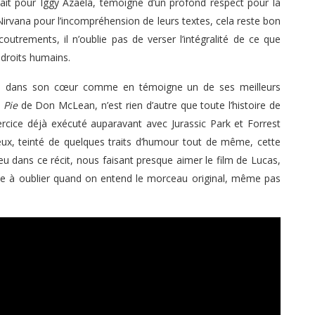
fait pour Iggy Azaela, témoigne d’un profond respect pour la
 Nirvana pour l’incompréhension de leurs textes, cela reste bon
outrements, il n’oublie pas de verser l’intégralité de ce que
 droits humains.
te dans son cœur comme en témoigne un de ses meilleurs
 Pie
de Don McLean, n’est rien d’autre que toute l’histoire de
rcice déjà exécuté auparavant avec Jurassic Park et Forrest
ux, teinté de quelques traits d’humour tout de même, cette
jeu dans ce récit, nous faisant presque aimer le film de Lucas,
le à oublier quand on entend le morceau original, même pas