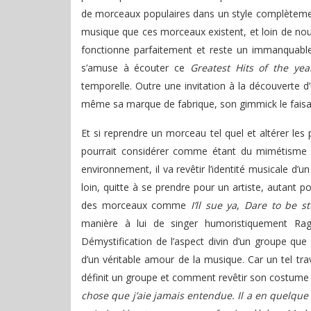
de morceaux populaires dans un style complètement d
musique que ces morceaux existent, et loin de nous 
fonctionne parfaitement et reste un immanquabl
s’amuse à écouter ce
Greatest Hits of the yea
temporelle. Outre une invitation à la découverte d
même sa marque de fabrique, son gimmick le faisa
Et si reprendre un morceau tel quel et altérer les
pourrait considérer comme étant du mimétisme m
environnement, il va revêtir l’identité musicale d’u
loin, quitte à se prendre pour un artiste, autant po
des morceaux comme
I’ll sue ya
,
Dare to be st
manière à lui de singer humoristiquement Ra
Démystification de l’aspect divin d’un groupe que
d’un véritable amour de la musique. Car un tel tr
définit un groupe et comment revêtir son costume
chose que j’aie jamais entendue. Il a en quelque