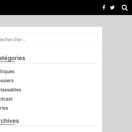
atégories
itiques
ssiers
classables
dcast
ries
rchives