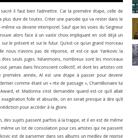
sacré il faut bien l’admettre. Car la première étape, celle de
 plus dure de toutes. Créer une parodie qui va rester dans le
i-même va devenir intemporel. Sauf que les voies du Seigneur
trouve alors face à un vaste choix impliquant en soit déjà un
 sur le présent et sur le futur. Qu’est-ce qu’un grand morceau
elle nous n’avons pas de réponse, et est-ce que Yankovic la
s êtes seuls juges. Néanmoins, nombreux sont les morceaux
out jamais dans l’inconscient collectif, et dont les artistes ont
e première année, Al est une étape à passer pour devenir
ernier comme étant un « rite de passage », Chamillionaire lui
y Award, et Madonna s’est demandée quand est-ce qu’il allait
 exagération folle et absurde, on en serait presque à dire qu’il
édiction pour accéder à la gloire.
, des sujets passent parfois à la trappe, et il en est de même
de même un lot de consolation pour ces artistes qui ne passent
Yankovic est de parsemer dans ses albums un medley de reprise