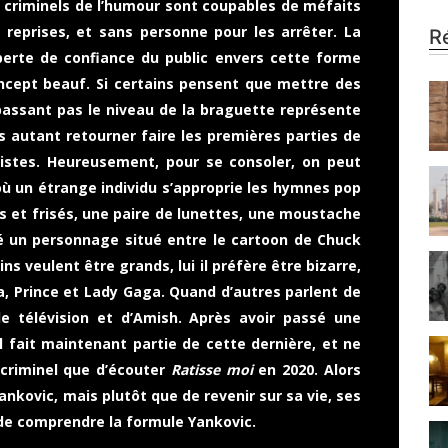
 criminels de l’humour sont coupables de méfaits
s reprises, et sans personne pour les arrêter. La
R
perte de confiance du public envers cette forme
ncept beauf. Si certains pensent que mettre des
assant pas le niveau de la braguette représente
s autant retourner faire les premières parties de
rtistes. Heureusement, pour se consoler, on peut
 où un étrange individu s’approprie les hymnes pop
s et frisés, une paire de lunettes, une moustache
é un personnage situé entre le cartoon de Chuck
ns veulent être grands, lui il préfère être bizarre,
na, Prince et Lady Gaga. Quand d’autres parlent de
 de télévision et d’Amish. Après avoir passé une
il fait maintenant partie de cette dernière, et ne
criminel que d’écouter
Ratisse moi
en 2020. Alors
ankovic, mais plutôt que de revenir sur sa vie, ses
de comprendre la formule Yankovic.