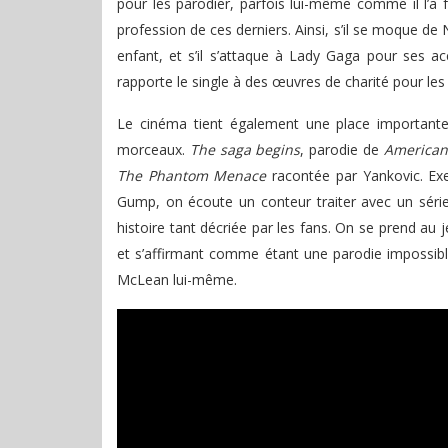
pour les parodier, parfois lui-même comme il l’a 
profession de ces derniers. Ainsi, s’il se moque de
enfant, et s’il s’attaque à Lady Gaga pour ses acc
rapporte le single à des œuvres de charité pour les
Le cinéma tient également une place importan
morceaux.
The saga begins
, parodie de
American
The Phantom Menace
racontée par Yankovic. Exe
Gump, on écoute un conteur traiter avec un série
histoire tant décriée par les fans. On se prend au 
et s’affirmant comme étant une parodie impossib
McLean lui-même.