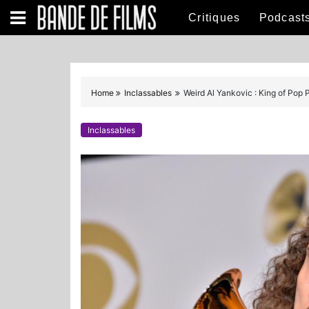
S
Critiques
Podcast
k
i
p
t
o
Home
Inclassables
Weird Al Yankovic : King of Pop 
c
o
Inclassables
n
t
e
n
t