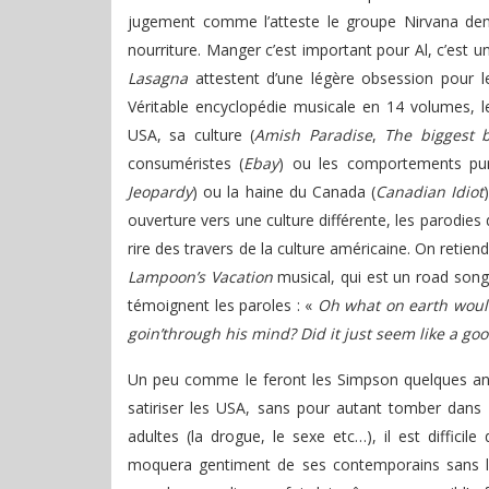
jugement comme l’atteste le groupe Nirvana deman
nourriture. Manger c’est important pour Al, c’est 
Lasagna
attestent d’une légère obsession pour le 
Véritable encyclopédie musicale en 14 volumes, l
USA, sa culture (
Amish Paradise
,
The biggest b
consuméristes (
Ebay
) ou les comportements pu
Jeopardy
) ou la haine du Canada (
Canadian Idiot
ouverture vers une culture différente, les parodies
rire des travers de la culture américaine. On retien
Lampoon’s Vacation
musical, qui est un road song
témoignent les paroles : «
Oh what on earth would
goin’through his mind? Did it just seem like a goo
Un peu comme le feront les Simpson quelques ann
satiriser les USA, sans pour autant tomber dans
adultes (la drogue, le sexe etc…), il est diffici
moquera gentiment de ses contemporains sans les