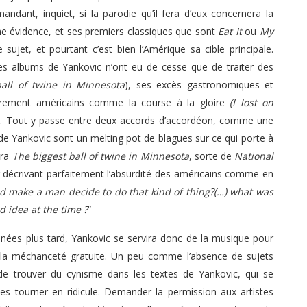
dant, inquiet, si la parodie qu’il fera d’eux concernera la
une évidence, et ses premiers classiques que sont
Eat It
ou
My
sujet, et pourtant c’est bien l’Amérique sa cible principale.
es albums de Yankovic n’ont eu de cesse que de traiter des
all of twine in Minnesota
), ses excès gastronomiques et
rement américains comme la course à la gloire
(I lost on
). Tout y passe entre deux accords d’accordéon, comme une
 de Yankovic sont un melting pot de blagues sur ce qui porte à
dra
The biggest ball of twine in Minnesota
, sorte de
National
 décrivant parfaitement l’absurdité des américains comme en
 make a man decide to do that kind of thing?(…) what was
d idea at the time ?
”
ées plus tard, Yankovic se servira donc de la musique pour
 la méchanceté gratuite. Un peu comme l’absence de sujets
le de trouver du cynisme dans les textes de Yankovic, qui se
 tourner en ridicule. Demander la permission aux artistes