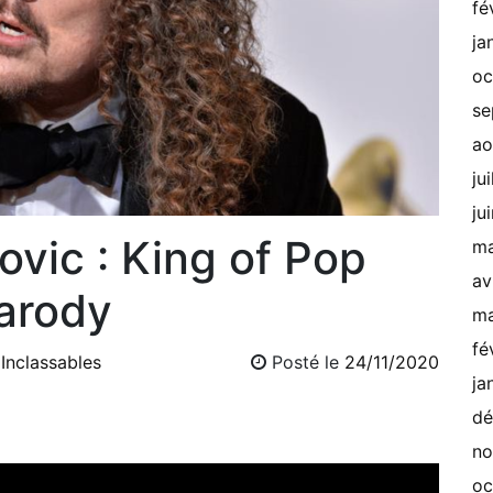
fé
ja
oc
se
ao
ju
ju
ovic : King of Pop
ma
av
arody
ma
fé
e
Inclassables
Posté le
24/11/2020
ja
dé
no
oc