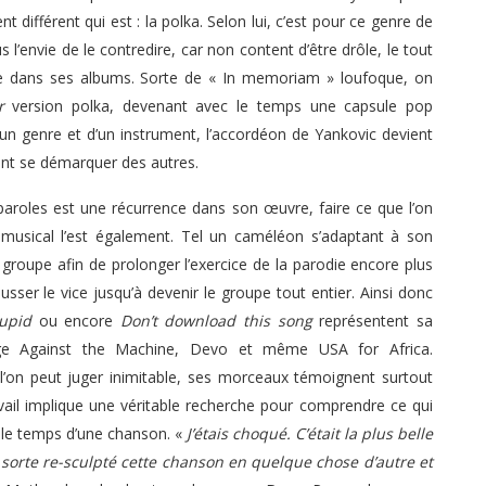
ifférent qui est : la polka. Selon lui, c’est pour ce genre de
l’envie de le contredire, car non content d’être drôle, le tout
e dans ses albums. Sorte de « In memoriam » loufoque, on
r
version polka, devenant avec le temps une capsule pop
’un genre et d’un instrument, l’accordéon de Yankovic devient
nt se démarquer des autres.
 paroles est une récurrence dans son œuvre, faire ce que l’on
usical l’est également. Tel un caméléon s’adaptant à son
n groupe afin de prolonger l’exercice de la parodie encore plus
usser le vice jusqu’à devenir le groupe tout entier. Ainsi donc
upid
ou encore
Don’t download this song
représentent sa
ge Against the Machine, Devo et même USA for Africa.
 l’on peut juger inimitable, ses morceaux témoignent surtout
avail implique une véritable recherche pour comprendre ce qui
 le temps d’une chanson. «
J’étais choqué. C’était la plus belle
 sorte re-sculpté cette chanson en quelque chose d’autre et